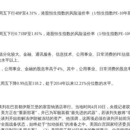
下行4BP至4.31%，港股恒生指数的风险溢价率（1/恒生指数PE-10年期
下行0.71BP至1.81%，港股恒生指数的风险溢价率（1/恒生指数PE-1
值分化较大。金融、通讯服务、信息技术、公用事业、日常消费的PE估值均
数水平以上。
%，公用事业、金融的股息率高于4%。其中，公用事业、日常消费的股息率
降0.99点至118.2，处于2014年以来12.21%分位数的水平。
谈判在巴首都伊斯兰堡的塞雷纳酒店举行。当地时间4月10日，央视记者
方正在“重新部署”，并已为军舰装载“最先进的武器”，若谈判失败将“
谈判开始前解冻伊朗被冻结的资产。他强调，这两项必须在谈判开始前完
全面战备状态，始终处于“扣动扳机”的准备之中。美国白宫国家经济委员