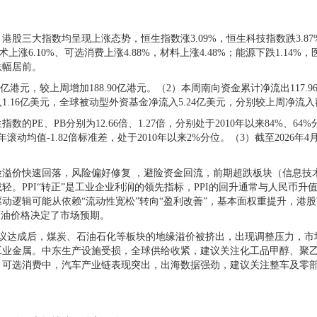
股三大指数均呈现上涨态势，恒生指数涨3.09%，恒生科技指数跌3.87
上涨6.10%、可选消费上涨4.88%，材料上涨4.48%；能源下跌1.14
跌幅居前。
港元，较上周增加188.90亿港元。（2）本周南向资金累计净流出117.96
16亿美元，全球被动型外资基金净流入5.24亿美元，分别较上周净流入额增
的PE、PB分别为12.66倍、1.27倍，分别处于2010年以来84%、
3年滚动均值-1.82倍标准差，处于2010年以来2%分位。（3）截至2026
价快速回落，风险偏好修复 ，避险资金回流，前期超跌板块（信息技
。PPI“转正”是工业企业利润的领先指标，PPI的回升通常与人民币
逻辑可能从依赖“流动性宽松”转向“盈利改善”，基本面权重提升，港股
原油价格决定了市场预期。
达成后，煤炭、石油石化等板块的地缘溢价被挤出，出现调整压力，市场
工业金属。中东生产设施受损，全球供给收紧，建议关注化工品甲醇、聚乙
可选消费中，汽车产业链表现突出，出海数据强劲，建议关注整车及零部