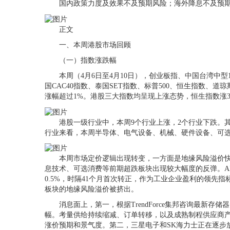
国内政策力度及效果不及预期风险；海外降息不及预期
正文
一、本周港股市场回顾
（一）指数涨跌幅
本周（4月6日至4月10日），创业板指、中国台湾中型10
国CAC40指数、泰国SET指数、标普500、恒生指数、道
涨幅超过1%。港股三大指数均呈现上涨态势，恒生指数涨3.09%，
港股一级行业中，本周9个行业上涨，2个行业下跌。其中，工业
行业来看，本周半导体、电气设备、机械、硬件设备、可
本周市场定价逻辑出现转变，一方面是地缘风险溢价快速
息技术、可选消费等前期超跌板块出现较大幅度的反弹。AI算
0.5%，时隔41个月首次转正，作为工业企业盈利的领
板块的地缘风险溢价被挤出。
消息面上，第一，根据TrendForce集邦咨询最新存
幅。考量供给持续缩减、订单转移，以及成熟制程供应商产能扩
涨价预期和景气度。第二，三星电子和SK海力士正在逐步