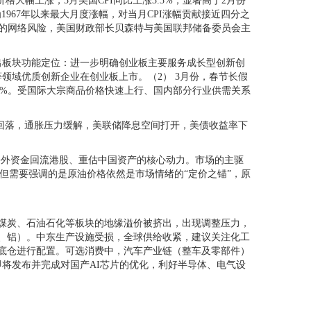
大幅上涨，3月美国CPI同比上涨3.3%，显著高于2月份
，为1967年以来最大月度涨幅，对当月CPI涨幅贡献接近四分之
高层次的网络风险，美国财政部长贝森特与美国联邦储备委员会主
出板块功能定位：进一步明确创业板主要服务成长型创新创
领域优质创新企业在创业板上市。（2） 3月份，春节长假
1.1%。受国际大宗商品价格快速上行、国内部分行业供需关系
回落，通胀压力缓解，美联储降息空间打开，美债收益率下
海外资金回流港股、重估中国资产的核心动力。市场的主驱
，但需要强调的是原油价格依然是市场情绪的“定价之锚”，原
煤炭、石油石化等板块的地缘溢价被挤出，出现调整压力，
铜、铝）。中东生产设施受损，全球供给收紧，建议关注化工
底仓进行配置。可选消费中，汽车产业链（整车及零部件）
4即将发布并完成对国产AI芯片的优化，利好半导体、电气设