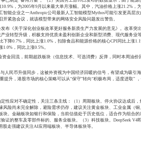
已制定“备用方案”。（2）美国劳工部10日发布的数据显示，由于能源价格
涨10.9%，为2005年9月以来最大单月涨幅。其中，汽油价格上涨21.2%
能企业之一Anthropic公司最新人工智能模型Mythos可能引发更
顿召开紧急会议，就该模型带来的网络安全风险问题发出警告。
会发布《关于深化创业板改革更好服务新质生产力发展的意见》。改革突
产业转型升级，积极支持优质未盈利创新企业和新型消费、现代服务业等
下降0.7%，同比上涨1.0%，扣除食品和能源价格的核心CPI同比上涨
.0%，同比上涨0.5%。
资金回流，前期超跌板块（信息技术、可选消费）反弹，同时本周油价
通常与人民币升值同步，这被外资视为中国经济回暖的信号，有望成为吸引
权重提升，港股市场的核心策略可以从“保守”转向“积极布局，适度进取” 
性应对不确定性，关注三条主线：（1）周期板块。停火协议达成后，
地缘风险尚未完全解除，避险需求仍存，建议关注黄金板块、工业金属（
费板块。金融板块如银行和保险，当前估值处于历史低位，适合作为组合的
证的整车及零部件标的、服务业板块。（3）科技板块。DeepSeek V
应用股走强建议关注AI应用端板块、半导体板块等。