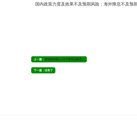
国内政策力度及效果不及预期风险；海外降息不及预期
上一篇：
穿成这样接crush下班可以嘛😝。
下一篇：没有了