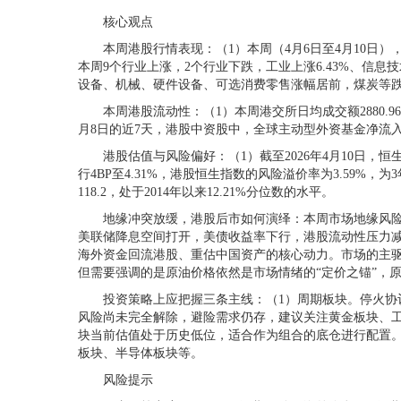
核心观点
本周港股行情表现：（1）本周（4月6日至4月10日），港
本周9个行业上涨，2个行业下跌，工业上涨6.43%、信息技术
设备、机械、硬件设备、可选消费零售涨幅居前，煤炭等
本周港股流动性：（1）本周港交所日均成交额2880.96亿
月8日的近7天，港股中资股中，全球主动型外资基金净流入1.
港股估值与风险偏好：（1）截至2026年4月10日，恒生指数
行4BP至4.31%，港股恒生指数的风险溢价率为3.59%，为
118.2，处于2014年以来12.21%分位数的水平。
地缘冲突放缓，港股后市如何演绎：本周市场地缘风险溢
美联储降息空间打开，美债收益率下行，港股流动性压力减轻
海外资金回流港股、重估中国资产的核心动力。市场的主驱动
但需要强调的是原油价格依然是市场情绪的“定价之锚”，
投资策略上应把握三条主线：（1）周期板块。停火协议
风险尚未完全解除，避险需求仍存，建议关注黄金板块、
块当前估值处于历史低位，适合作为组合的底仓进行配置。
板块、半导体板块等。
风险提示