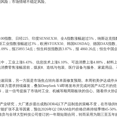
风险；市场情绪不稳定风险。
0指数、日经225、印度SENSEX30、全A指数涨幅超过5%，纳斯达克
琼斯工业指数涨幅超过3%，欧洲STOXX50、韩国KOSDAQ、德国DAX
报25893.54点；恒生科技指数跌3.87%，报 4860.26点；恒生中国企业
上涨6.43%、信息技术上涨6.10%、可选消费上涨4.88%，材料上涨4
选消费零售涨幅居前，煤炭Ⅱ、造纸与包装、医疗设备与服务、家庭用品、
回落，另一方面是市场焦点转向基本面修复预期。本周初美伊达成停火
力需求持续爆发，叠加DeepSeek V4即将发布并完成对国产AI芯片的
先指标，这一信号提振了市场对工业、机械等顺周期板块的信心。随着停火
储器产业研究，大厂逐步退出成熟DDR4以下产品制造的策略不变，在市场
张不及等因素，预估2026年Q2 DRAM合约价格仍将持续季增45-
放弃与全球大型科技公司签订的一年期短期合同，转而采用为期三至五年