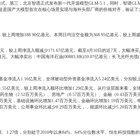
三，北京智谱正式发布新一代开源模型GLM-5.1，同时，智谱GLM再度提
net4.6的水平。这是国产大模型首次在核心场景实现与海外头部厂商的价格对齐，
上周增加188.90亿港元。本周日均沽空金额为368.95亿港元，较上周
上周净流入额减少171.67亿港元。截至4月10日的近7天，大幅净买入：腾讯
94亿港元。大幅净卖出：中国海洋石油(00883.HK)59.07亿港元；长飞光纤光缆(068
流入1.16亿美元，全球被动型外资基金净流入5.24亿美元，分别较上周净
5亿美元，较上周净流入额环比增加1.29亿美元。从行业层面来看，全球基
生物（2.52百万美元）、房地产（0.57百万美元）、金融（0.43百万
百万美元，基础设施环比增加1.47百万美元，金融环比增加1.19百万美元，电
5百万美元，公用事业环比减少0.29百万美元，，能源环比减少5.20百万美
、1.27倍，分别处于2010年以来84%、64%分位数水平。恒生科技指数的PE