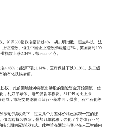
指数、沪深300指数涨幅超过4%，胡志明指数、恒生科技、法
指数、上证指数、恒生中国企业指数涨幅超过2%，英国富时100
指数上涨2.34%，报8655.04点。
.48%；能源下跌1.14%，医疗保健下跌0.19%。从二级
石油石化跌幅居前。
协议，此前因地缘冲突流出港股的避险资金开始回流，信
优化，利好半导体、电气设备等板块。3月PPI同比上涨
协议达成，市场交易逻辑回归行业基本面，煤炭、石油石化等
供给结构持续收敛下，过去几个月整体价格已累积一定的涨
50%。供给端持续收缩，叠加订单转移，强化了半导体行业的
的纯长期供应协议模式。此举旨在通过与客户在人工智能内