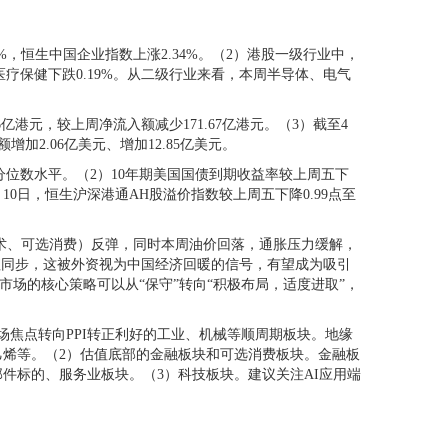
%，恒生中国企业指数上涨2.34%。（2）港股一级行业中，
%，医疗保健下跌0.19%。从二级行业来看，本周半导体、电气
亿港元，较上周净流入额减少171.67亿港元。（3）截至4
加2.06亿美元、增加12.85亿美元。
64%分位数水平。（2）10年期美国国债到期收益率较上周五下
年4月10日，恒生沪深港通AH股溢价指数较上周五下降0.99点至
术、可选消费）反弹，同时本周油价回落，通胀压力缓解，
升值同步，这被外资视为中国经济回暖的信号，有望成为吸引
市场的核心策略可以从“保守”转向“积极布局，适度进取”，
焦点转向PPI转正利好的工业、机械等顺周期板块。地缘
烯等。（2）估值底部的金融板块和可选消费板块。金融板
件标的、服务业板块。（3）科技板块。建议关注AI应用端