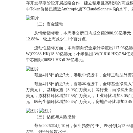
存开发早期阶段开展战略合作，建立稳定且高利润的商业模式。第
中Token价格已接近Anthropic旗下ClaudeSon
（二）资金流动
从情绪指标看，本周港交所日均成交额2880.96亿港元，较
12.88%，较上周减少1.1个百分点。
流动性指标方面，本周南向资金累计净流出117.96亿港元，较
W(09988.HK)18.30亿港元；小米集团-W(01810.HK)7.
中芯国际(00981.HK)8.36亿港元。
截至4月8日的近7天，港股中资股中，全球主动型外资基金净
截至4月8日的近7天，香港本地股中，全球基金净流入1.5
万美元）、基础设施（3.93百万美元）等行业，而净流出医药
美元，原材料环比增加7.58百万美元，工业环比增加3.05
元，医药生物环比增加0.45百万美元，房地产环比增加0.4
（三）估值与风险溢价
截至2026年4月10日，恒生指数的PE、PB分别为12.66倍
27%、39%分位数水平。