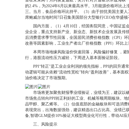
望在未来两个月内恢复通航，美方针对开通霍尔木兹海峡一事
的2.4%，为2024年6月以来最高水平。3月能源价格环比上
三。当月，食品价格环比持平。（3）由于担忧美国主要人工智
席鲍威尔当地时间7日召集美国部分大型银行CEO在华盛
国内方面，（1）4月10日，经国务院同意，中国证监
业企业，重点支持新产业、新业态、新技术企业发展及传统
后消费需求季节性回落，全国居民消费价格指数（CPI）环比
改善等因素影响，工业生产者出厂价格指数（PPI）环比上涨1
本周市场地缘风险溢价快速回落，风险偏好修复 ，避险
行，港股流动性压力减轻，下周进入基本面验证阶段。
PPI“转正”是工业企业利润的领先指标，PPI的回升
动逻辑可能从依赖“流动性宽松”转向“盈利改善”，基本面
油价格决定了市场预期。
市场将更加聚焦财报季业绩验证，业绩为王，建议以确定
市场焦点转向PPI转正利好的工业、机械等顺周期板块。
品甲醇、聚乙烯等。（2）估值底部的金融板块和可选消
表现突出，出海数据强劲，建议精选出口占比高、业绩已获验
备,智谱GLM提价10%验证大模型商业化可行性，带动AI
三、风险提示